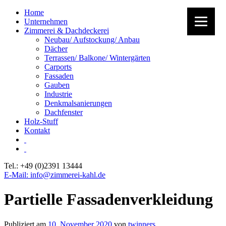
Home
Unternehmen
Zimmerei & Dachdeckerei
Neubau/ Aufstockung/ Anbau
Dächer
Terrassen/ Balkone/ Wintergärten
Carports
Fassaden
Gauben
Industrie
Denkmalsanierungen
Dachfenster
Holz-Stuff
Kontakt
Tel.: +49 (0)2391 13444
E-Mail: info@zimmerei-kahl.de
Partielle Fassadenverkleidung
Publiziert am
10. November 2020
von
twinners