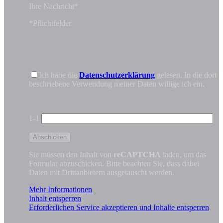
Ihre Nachricht*
*Pflichtfelder
Ich habe die
Datenschutzerklärung
gelesen. In die dort
beschriebene Verwendung meiner Daten willige ich ein.
1-1
Sie müssen den Inhalt von
reCAPTCHA
laden, um das
Formular abzuschicken. Bitte beachten Sie, dass dabei
Daten mit Drittanbietern ausgetauscht werden.
Mehr Informationen
Inhalt entsperren
Erforderlichen Service akzeptieren und Inhalte entsperren